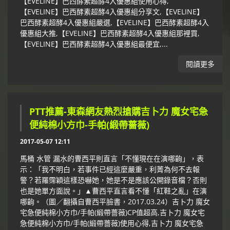
【EVELINE】巴西酵素超酵4入優惠組使用心得,
【EVELINE】巴西酵素超酵4入優惠組分享文,【EVELINE】
巴西酵素超酵4入優惠組嚴選,【EVELINE】巴西酵素超酵4入
優惠組大推,【EVELINE】巴西酵素超酵4入優惠組那裡買,
【EVELINE】巴西酵素超酵4入優惠組最便宜,...
閱讀更多
PTT推薦-東森網友熱烈搶購吉卜力 魔女宅急
便純棉小方巾-手帕(緞帶薔薇)
2017-05-07 12:11
馬桶 水管 漏水的曹西平則直言「不懂現在在演哪齣」，表
示：「我不明白，若事件已經這麼嚴重，利菁為何不去報
警？若羅霈穎這樣恐嚇她，她是不是應該公開錄音檔？否則
也是她單方面說。」▲曹西平直言看不懂「紅鞋之亂」在演
哪齣。（圖／翻攝自曹西平臉書，2017.03.24）吉卜力 魔女
宅急便純棉小方巾/手帕(緞帶薔薇)CP值超高,吉卜力 魔女宅
急便純棉小方巾/手帕(緞帶薔薇)使用心得,吉卜力 魔女宅急