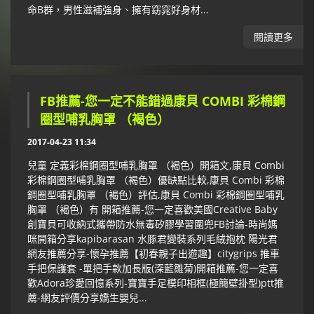
命B群，男性滋補強身、擁有窈窕好身材...
閱讀更多
FB推薦-您一定不能錯過康貝 COMBI 彩棉鋼
圈型哺乳胸罩 （褐色）
2017-04-23 11:34
兒童 定義彩棉鋼圈型哺乳胸罩 （褐色）開箱文,康貝 Combi
彩棉鋼圈型哺乳胸罩 （褐色）優缺點比較,康貝 Combi 彩棉
鋼圈型哺乳胸罩 （褐色）評估,康貝 Combi 彩棉鋼圈型哺乳
胸罩 （褐色）有 開箱推薦-您一定喜歡美國Creative Baby
創寶貝可收納式攜帶防水無毒矽膠學習圍兜FB討論-時尚媽
咪開箱分享kapibarasan 水豚君變裝系列毛絨抱枕 陽光君
網友推薦分享-懷孕推薦【初春親子出遊趣】citygrips 推車
手把保護套 -單把手款加長版(深藍雛菊)開箱推薦-您一定喜
歡Adora珍愛回憶系列-寶寶手足模印相框(極簡壁掛型)ptt推
薦-網友評價分享嬌生嬰兒...