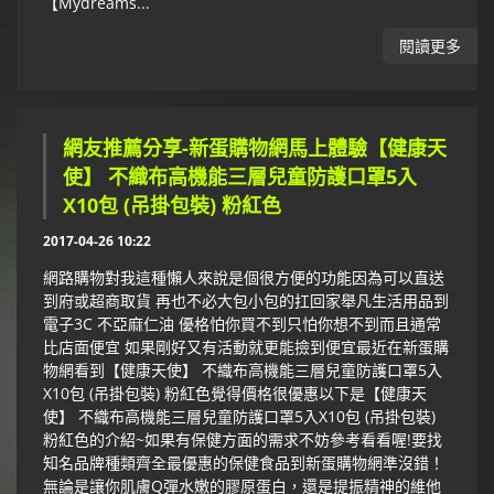
【Mydreams...
閱讀更多
網友推薦分享-新蛋購物網馬上體驗【健康天
使】 不織布高機能三層兒童防護口罩5入
X10包 (吊掛包裝) 粉紅色
2017-04-26 10:22
網路購物對我這種懶人來說是個很方便的功能因為可以直送
到府或超商取貨 再也不必大包小包的扛回家舉凡生活用品到
電子3C 不亞麻仁油 優格怕你買不到只怕你想不到而且通常
比店面便宜 如果剛好又有活動就更能撿到便宜最近在新蛋購
物網看到【健康天使】 不織布高機能三層兒童防護口罩5入
X10包 (吊掛包裝) 粉紅色覺得價格很優惠以下是【健康天
使】 不織布高機能三層兒童防護口罩5入X10包 (吊掛包裝)
粉紅色的介紹~如果有保健方面的需求不妨參考看看喔!要找
知名品牌種類齊全最優惠的保健食品到新蛋購物網準沒錯！
無論是讓你肌膚Q彈水嫩的膠原蛋白，還是提振精神的維他