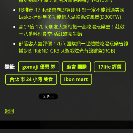
撇步勳風-全罩式氣泡滾輪泡腳機(HF-G139H)
FB推薦-17life優惠卷即買即用-您一定不能錯過美國
Lasko-迷你星多功能個人渦輪循環風扇(D300TW)
高CP值-17Life朋友大夥相揪一起吃喝玩樂去！莊敬
十八番料理食堂-活紅蟳養生鍋
部落客人氣評價-17Life團購網一起體驗吃喝玩樂省錢
撇步B.FRiEND-GK3 st遊戲炫光有線鍵盤(RGB)
標籤
:
gomaji 優惠 券
麻吉 團購
17life 評價
台北 市 24 小時 美食
ibon mart
返回