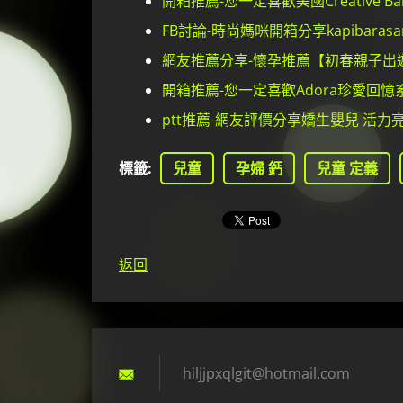
開箱推薦-您一定喜歡美國Creative
FB討論-時尚媽咪開箱分享kapibara
網友推薦分享-懷孕推薦【初春親子出遊趣】
開箱推薦-您一定喜歡Adora珍愛回憶
ptt推薦-網友評價分享嬌生嬰兒 活力亮澤
標籤
:
兒童
孕婦 鈣
兒童 定義
返回
hiljjpxq
lgit@hot
mail.com