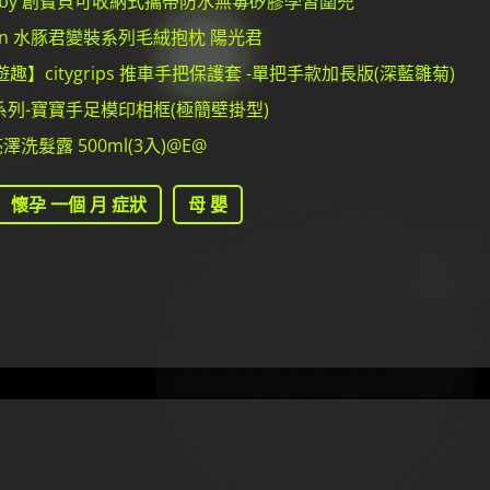
 Baby 創寶貝可收納式攜帶防水無毒矽膠學習圍兜
san 水豚君變裝系列毛絨抱枕 陽光君
citygrips 推車手把保護套 -單把手款加長版(深藍雛菊)
系列-寶寶手足模印相框(極簡壁掛型)
洗髮露 500ml(3入)@E@
懷孕 一個 月 症狀
母 嬰