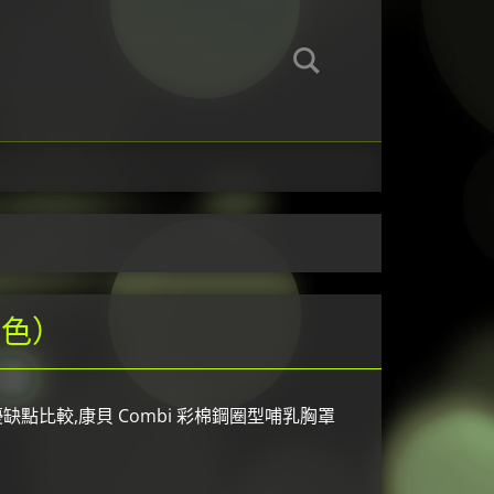
褐色）
缺點比較,康貝 Combi 彩棉鋼圈型哺乳胸罩