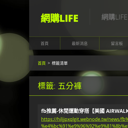
網購LIFE
網購LIFE
首頁
最新消息
留言板
首頁
>
標籤清單
標籤: 五分褲
fb推薦-休閒運動穿搭【美國 AIRWAL
https://hiljjpxqlgit.webnode.tw/news
%e4%bc%91%e9%96%92%e9%81%8b%e