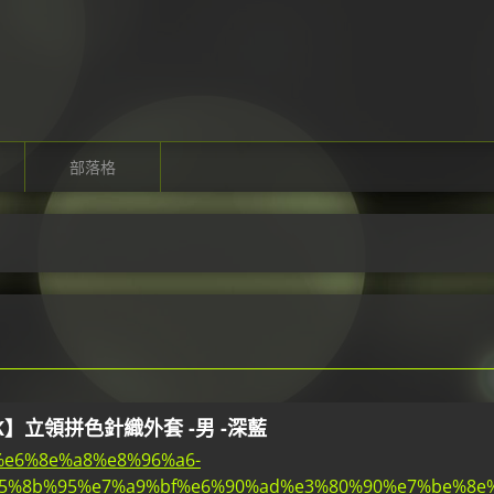
部落格
K】立領拼色針織外套 -男 -深藍
/fb%e6%8e%a8%e8%96%a6-
5%8b%95%e7%a9%bf%e6%90%ad%e3%80%90%e7%be%8e%