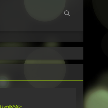
e5%9c%8b-