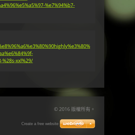
a4%96%e5%a5%97-%e7%94%b7-
a8%e8%96%a6%e3%80%90highly%e3%80%
a%e6%84%9f-
28s-xxl%29/
© 2016 版權所有。
Create a free website