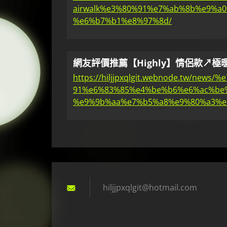
airwalk%e3%80%91%e7%ab%8b%e9%a
%e6%b7%b1%e8%97%8d/
網友評價推薦【Highly】情侶款↗極暖高
https://hiljjpxqlgit.webnode.tw/
91%e6%83%85%e4%be%b6%e6%ac%be
%e9%9b%aa%e7%b5%a8%e9%80%a3%e5
hiljjpxq
lgit@hot
mail.com