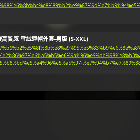
0%98%e6%8b%bc%e8%89%b2%e9%87%9d%e7%b9%94%e5%
質感 雪絨連帽外套-男版 (S-XXL)
news/%e7%b6%b2%e5%8f%8b%e8%a9%95%e5%83%b9%e6%8e%
%e2%86%97%e6%a5%b5%e6%9a%96%e9%ab%98%e8%b3%a
%b8%bd%e5%a4%96%e5%a5%97-%e7%94%b7%e7%89%88-%