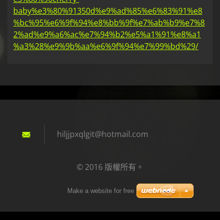
baby%e3%80%91350d%e9%ad%85%e6%83%91%e8
%bc%95%e6%9f%94%e8%bb%9f%e7%ab%b9%e7%8
2%ad%e9%a6%ac%e7%94%b2%e5%a1%91%e8%a1
%a3%28%e9%9b%aa%e6%9f%94%e7%99%bd%29/
hiljjpxq
lgit@hot
mail.com
© 2016 版權所有。
Make a website for free