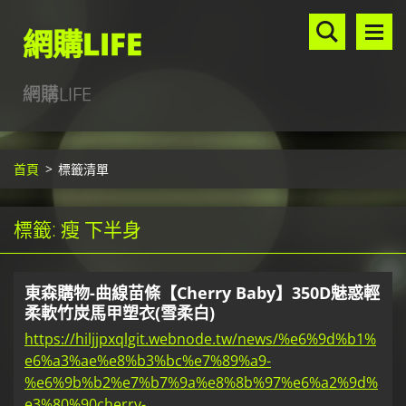
網購LIFE
網購LIFE
首頁
>
標籤清單
標籤: 瘦 下半身
東森購物-曲線苗條【Cherry Baby】350D魅惑輕
柔軟竹炭馬甲塑衣(雪柔白)
https://hiljjpxqlgit.webnode.tw/news/%e6%9d%b1%
e6%a3%ae%e8%b3%bc%e7%89%a9-
%e6%9b%b2%e7%b7%9a%e8%8b%97%e6%a2%9d%
e3%80%90cherry-