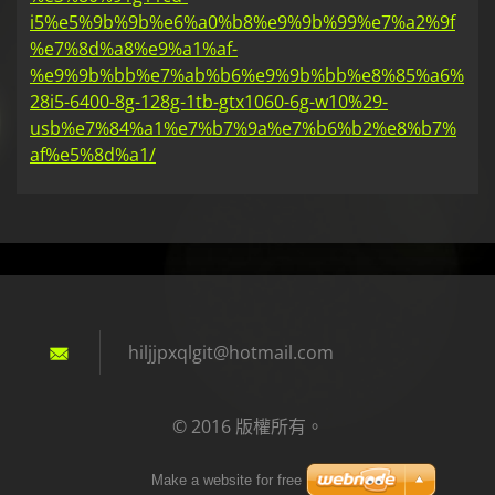
i5%e5%9b%9b%e6%a0%b8%e9%9b%99%e7%a2%9f
%e7%8d%a8%e9%a1%af-
%e9%9b%bb%e7%ab%b6%e9%9b%bb%e8%85%a6%
28i5-6400-8g-128g-1tb-gtx1060-6g-w10%29-
usb%e7%84%a1%e7%b7%9a%e7%b6%b2%e8%b7%
af%e5%8d%a1/
hiljjpxq
lgit@hot
mail.com
© 2016 版權所有。
Make a website for free